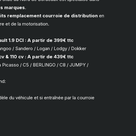
tes marques
.
its remplacement courroie de distribution
en
re et de la motorisation.
ult 1.9 DCI : A partir de 399€ ttc
I / Kangoo / Sandero / Logan / Lodgy / Dokker
v & 110 cv : A partir de 439€ ttc
ara Picasso / C5 / BERLINGO / C8 / JUMPY /
nd:
le du véhicule et si entraînée par la courroie