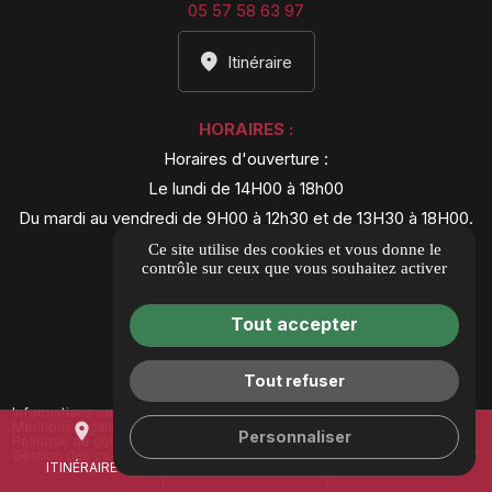
05 57 58 63 97
Itinéraire
HORAIRES :
Horaires d'ouverture :
Le lundi de 14H00 à 18h00
Du mardi au vendredi de 9H00 à 12h30 et de 13H30 à 18H00.
Fermé le samedi.
Ce site utilise des cookies et vous donne le
contrôle sur ceux que vous souhaitez activer
DONNER UN AVIS
Tout accepter
Tout refuser
Informations complémentaires
Mentions légales
place
mail
call
Personnaliser
Politique de confidentialité
Gestion des cookies
ITINÉRAIRE
CONTACTEZ-NOUS
05 57 58 63 97